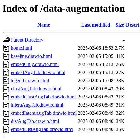
Index of /data-augmentation
Name
Last modified
Size
Descri
Parent Directory
-
home.html
2025-02-06 18:53
2.7K
baseline.drawio.html
2025-02-05 15:05
11K
embedOnly.drawio.html
2025-02-05 15:13
26K
embedAugTab.drawio.html
2025-02-05 15:13
27K
legend.drawio.html
2025-02-05 15:08
28K
clustAugTab.drawio.html
2025-02-06 08:43
30K
embedClustAugTab.drawio.html
2025-02-06 08:43
31K
interaAugTab.drawio.html
2025-02-06 08:49
31K
embedInteraAugTab.drawio.html
2025-02-06 08:49
32K
distAugTab.drawio.html
2025-02-06 08:40
34K
embedDistAugTab.drawio.html
2025-02-06 08:40
35K